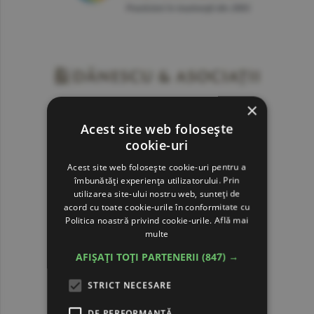
×
Acest site web folosește
cookie-uri
Acest site web folosește cookie-uri pentru a
îmbunătăți experiența utilizatorului. Prin
utilizarea site-ului nostru web, sunteți de
acord cu toate cookie-urile în conformitate cu
Politica noastră privind cookie-urile.
Află mai
multe
AFIȘAȚI TOȚI PARTENERII
(847) →
STRICT NECESARE
DE PERFORMANȚĂ