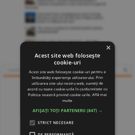
×
www.constructiibursa.ro
Acest site web folosește
cookie-uri
Acest site web folosește cookie-uri pentru a
îmbunătăți experiența utilizatorului. Prin
utilizarea site-ului nostru web, sunteți de
acord cu toate cookie-urile în conformitate cu
Politica noastră privind cookie-urile.
Află mai
multe
AFIȘAȚI TOȚI PARTENERII
(847) →
STRICT NECESARE
DE PERFORMANȚĂ