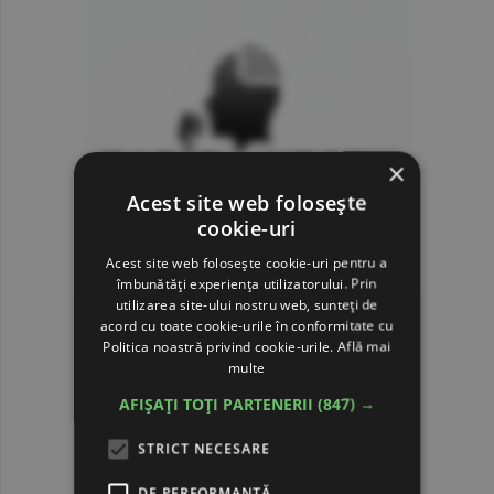
×
Acest site web folosește
cookie-uri
Acest site web folosește cookie-uri pentru a
îmbunătăți experiența utilizatorului. Prin
utilizarea site-ului nostru web, sunteți de
acord cu toate cookie-urile în conformitate cu
Politica noastră privind cookie-urile.
Află mai
multe
AFIȘAȚI TOȚI PARTENERII
(847) →
STRICT NECESARE
DE PERFORMANȚĂ