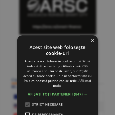
×
Acest site web folosește
cookie-uri
Acest site web folosește cookie-uri pentru a
îmbunătăți experiența utilizatorului. Prin
utilizarea site-ului nostru web, sunteți de
acord cu toate cookie-urile în conformitate cu
Curs valutar BNR
Politica noastră privind cookie-urile.
Află mai
multe
05 Aug. 2026
AFIȘAȚI TOȚI PARTENERII
(847) →
Euro
5.2489
STRICT NECESARE
Dolar SUA
4.5480
DE PERFORMANȚĂ