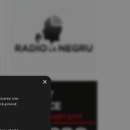
ă
×
izarea site-
ră privind