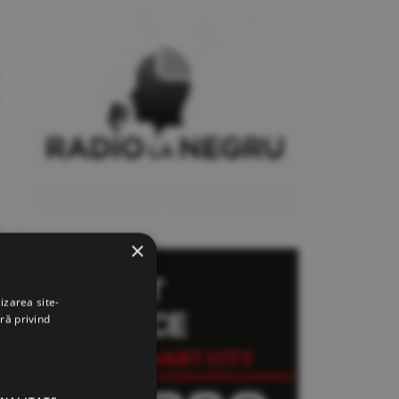
×
izarea site-
ră privind