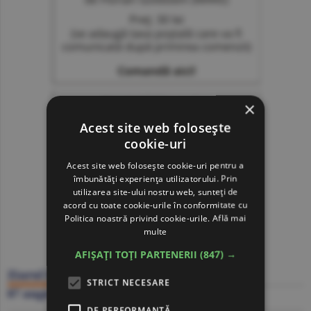
×
Acest site web folosește
cookie-uri
Acest site web folosește cookie-uri pentru a
îmbunătăți experiența utilizatorului. Prin
utilizarea site-ului nostru web, sunteți de
acord cu toate cookie-urile în conformitate cu
Politica noastră privind cookie-urile.
Află mai
multe
AFIȘAȚI TOȚI PARTENERII
(847) →
Ziarul BURSA
STRICT NECESARE
07 august
DE PERFORMANȚĂ