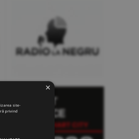
×
izarea site-
ră privind