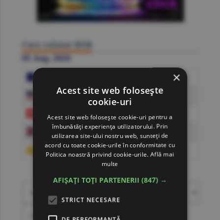
Curs valutar BNR
05 Aug. 2026
×
Euro
5.2489
Acest site web folosește
Dolar SUA
4.5480
cookie-uri
Franc elveţian
5.6210
Acest site web folosește cookie-uri pentru a
îmbunătăți experiența utilizatorului. Prin
Liră sterlină
6.1244
utilizarea site-ului nostru web, sunteți de
acord cu toate cookie-urile în conformitate cu
Gram de aur
607.9521
Politica noastră privind cookie-urile.
Află mai
multe
convertor valutar
AFIȘAȚI TOȚI PARTENERII
(847) →
»
STRICT NECESARE
=
?
DE PERFORMANȚĂ