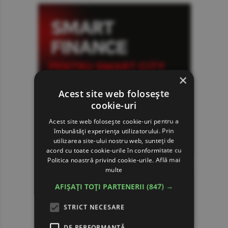
×
Acest site web folosește
cookie-uri
Acest site web folosește cookie-uri pentru a
îmbunătăți experiența utilizatorului. Prin
utilizarea site-ului nostru web, sunteți de
acord cu toate cookie-urile în conformitate cu
Politica noastră privind cookie-urile.
Află mai
multe
AFIȘAȚI TOȚI PARTENERII
(847) →
STRICT NECESARE
DE PERFORMANȚĂ