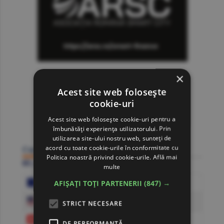
×
Acest site web folosește
cookie-uri
Acest site web folosește cookie-uri pentru a
îmbunătăți experiența utilizatorului. Prin
utilizarea site-ului nostru web, sunteți de
acord cu toate cookie-urile în conformitate cu
Curs valutar BNR
Politica noastră privind cookie-urile.
Află mai
05 Aug. 2026
multe
AFIȘAȚI TOȚI PARTENERII
(847) →
Euro
5.2489
Dolar SUA
4.5480
STRICT NECESARE
Franc elveţian
5.6210
DE PERFORMANȚĂ