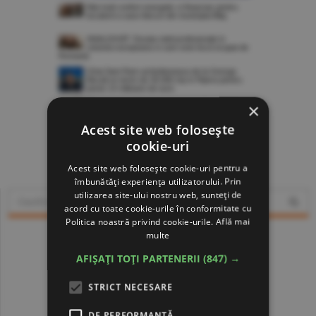
×
Acest site web folosește
cookie-uri
www.constructiibursa.ro
Acest site web folosește cookie-uri pentru a
îmbunătăți experiența utilizatorului. Prin
utilizarea site-ului nostru web, sunteți de
acord cu toate cookie-urile în conformitate cu
Politica noastră privind cookie-urile.
Află mai
multe
AFIȘAȚI TOȚI PARTENERII
(847) →
STRICT NECESARE
DE PERFORMANȚĂ