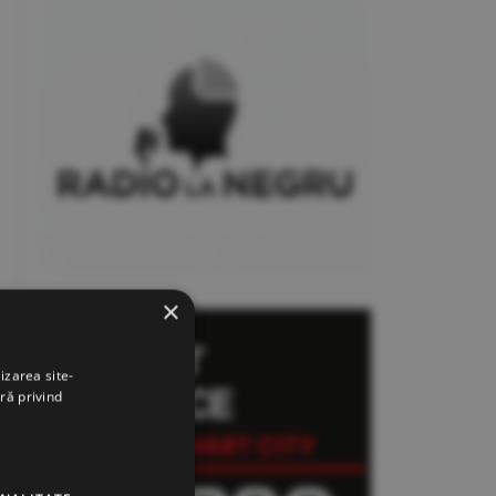
×
izarea site-
ră privind