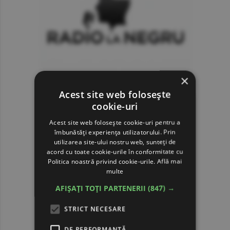
×
Acest site web folosește
cookie-uri
Acest site web folosește cookie-uri pentru a
îmbunătăți experiența utilizatorului. Prin
utilizarea site-ului nostru web, sunteți de
acord cu toate cookie-urile în conformitate cu
Politica noastră privind cookie-urile.
Află mai
multe
AFIȘAȚI TOȚI PARTENERII
(847) →
STRICT NECESARE
DE PERFORMANȚĂ