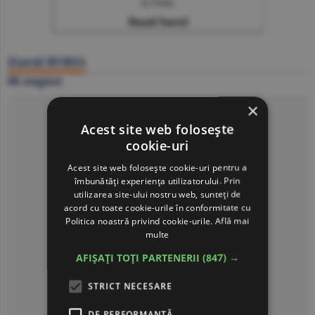
Ziarul BURSA
06 august
×
Click să citeşti ziarul
Acest site web folosește
cookie-uri
Acest site web folosește cookie-uri pentru a
îmbunătăți experiența utilizatorului. Prin
utilizarea site-ului nostru web, sunteți de
acord cu toate cookie-urile în conformitate cu
Politica noastră privind cookie-urile.
Află mai
multe
AFIȘAȚI TOȚI PARTENERII
(847) →
STRICT NECESARE
DE PERFORMANȚĂ