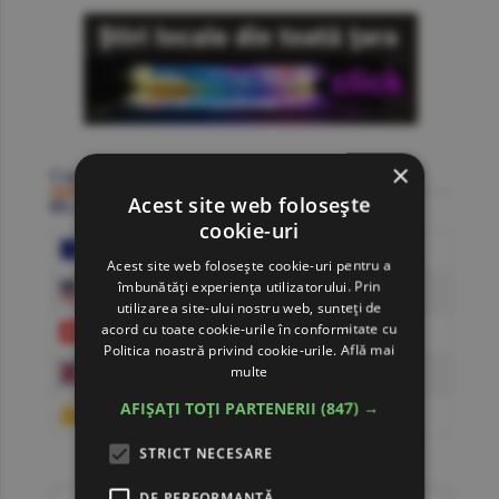
×
Curs valutar BNR
Acest site web folosește
05 Aug. 2026
cookie-uri
Euro
5.2489
Acest site web folosește cookie-uri pentru a
îmbunătăți experiența utilizatorului. Prin
Dolar SUA
4.5480
utilizarea site-ului nostru web, sunteți de
acord cu toate cookie-urile în conformitate cu
Franc elveţian
5.6210
Politica noastră privind cookie-urile.
Află mai
multe
Liră sterlină
6.1244
AFIȘAȚI TOȚI PARTENERII
(847) →
Gram de aur
607.9521
STRICT NECESARE
convertor valutar
DE PERFORMANȚĂ