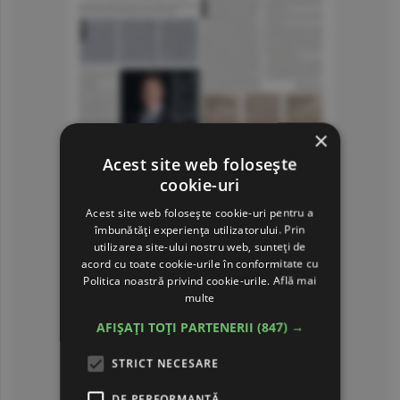
×
Acest site web folosește
cookie-uri
Acest site web folosește cookie-uri pentru a
îmbunătăți experiența utilizatorului. Prin
utilizarea site-ului nostru web, sunteți de
acord cu toate cookie-urile în conformitate cu
Politica noastră privind cookie-urile.
Află mai
multe
AFIȘAȚI TOȚI PARTENERII
(847) →
STRICT NECESARE
DE PERFORMANȚĂ