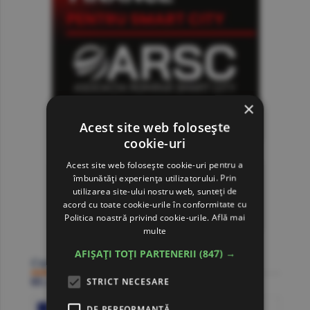
×
Acest site web folosește
cookie-uri
Acest site web folosește cookie-uri pentru a
îmbunătăți experiența utilizatorului. Prin
utilizarea site-ului nostru web, sunteți de
acord cu toate cookie-urile în conformitate cu
Politica noastră privind cookie-urile.
Află mai
multe
AFIȘAȚI TOȚI PARTENERII
(847) →
Curs valutar BNR
05 Aug. 2026
STRICT NECESARE
DE PERFORMANȚĂ
Euro
5.2489