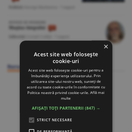
Politică
/George Marinescu -
7 august
IPOTEZE DE WEEKEND
Maşina timpului
Editorial
/Cornel Codiţă -
7 august
×
Acest site web folosește
Citeşte Ziarul BURSA din
07 august
cookie-uri
Bursa Construcţiilor
Acest site web folosește cookie-uri pentru a
îmbunătăți experiența utilizatorului. Prin
utilizarea site-ului nostru web, sunteți de
acord cu toate cookie-urile în conformitate cu
Politica noastră privind cookie-urile.
Află mai
multe
AFIȘAȚI TOȚI PARTENERII
(847) →
STRICT NECESARE
DE PERFORMANȚĂ