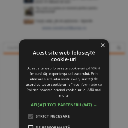
www.constructiibursa.ro
×
Acest site web folosește
cookie-uri
Acest site web folosește cookie-uri pentru a
îmbunătăți experiența utilizatorului. Prin
utilizarea site-ului nostru web, sunteți de
acord cu toate cookie-urile în conformitate cu
Politica noastră privind cookie-urile.
Află mai
multe
AFIȘAȚI TOȚI PARTENERII
(847) →
STRICT NECESARE
DE PERFORMANȚĂ