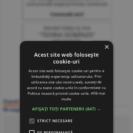
×
Acest site web folosește
cookie-uri
Acest site web folosește cookie-uri pentru a
îmbunătăți experiența utilizatorului. Prin
utilizarea site-ului nostru web, sunteți de
acord cu toate cookie-urile în conformitate cu
Politica noastră privind cookie-urile.
Află mai
multe
Ziarul BURSA
AFIȘAȚI TOȚI PARTENERII
(847) →
06 august
Click să citeşti ziarul
STRICT NECESARE
DE PERFORMANȚĂ