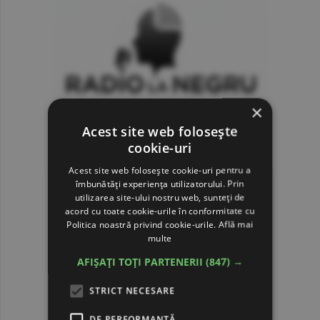
×
Acest site web folosește
cookie-uri
Acest site web folosește cookie-uri pentru a
îmbunătăți experiența utilizatorului. Prin
utilizarea site-ului nostru web, sunteți de
acord cu toate cookie-urile în conformitate cu
Politica noastră privind cookie-urile.
Află mai
multe
AFIȘAȚI TOȚI PARTENERII
(847) →
STRICT NECESARE
DE PERFORMANȚĂ