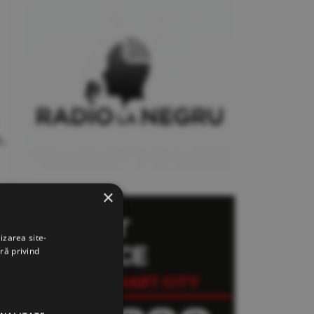
,
r
×
izarea site-
ră privind