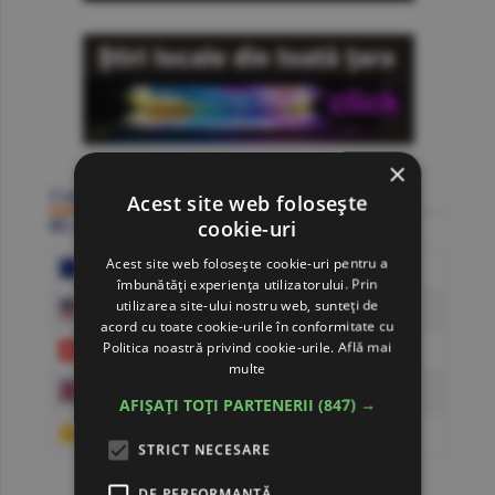
×
Curs valutar BNR
Acest site web folosește
05 Aug. 2026
cookie-uri
Acest site web folosește cookie-uri pentru a
Euro
5.2489
îmbunătăți experiența utilizatorului. Prin
utilizarea site-ului nostru web, sunteți de
Dolar SUA
4.5480
acord cu toate cookie-urile în conformitate cu
Politica noastră privind cookie-urile.
Află mai
Franc elveţian
5.6210
multe
Liră sterlină
6.1244
AFIȘAȚI TOȚI PARTENERII
(847) →
Gram de aur
607.9521
STRICT NECESARE
convertor valutar
DE PERFORMANȚĂ