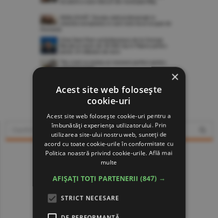
×
Acest site web folosește
www.constructiibursa.ro
cookie-uri
Acest site web folosește cookie-uri pentru a
îmbunătăți experiența utilizatorului. Prin
utilizarea site-ului nostru web, sunteți de
acord cu toate cookie-urile în conformitate cu
Politica noastră privind cookie-urile.
Află mai
multe
AFIȘAȚI TOȚI PARTENERII
(847) →
STRICT NECESARE
DE PERFORMANȚĂ