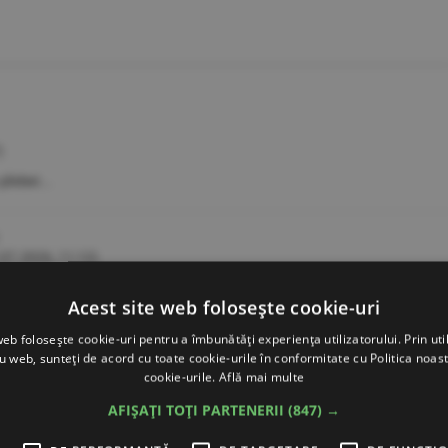
)
plebei...
07.2026, 11:12)
estă în europa.... de vest. :
Acest site web folosește cookie-uri
web folosește cookie-uri pentru a îmbunătăți experiența utilizatorului. Prin util
ru web, sunteți de acord cu toate cookie-urile în conformitate cu Politica noast
cookie-urile.
Află mai multe
AFIȘAȚI TOȚI PARTENERII
(847) →