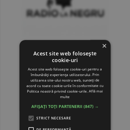
×
Acest site web folosește
cookie-uri
Acest site web folosește cookie-uri pentru a
îmbunătăți experiența utilizatorului. Prin
utilizarea site-ului nostru web, sunteți de
acord cu toate cookie-urile în conformitate cu
Politica noastră privind cookie-urile.
Află mai
multe
AFIȘAȚI TOȚI PARTENERII
(847) →
STRICT NECESARE
DE PERFORMANȚĂ