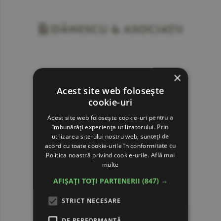
×
Acest site web folosește
cookie-uri
Acest site web folosește cookie-uri pentru a
îmbunătăți experiența utilizatorului. Prin
utilizarea site-ului nostru web, sunteți de
acord cu toate cookie-urile în conformitate cu
Politica noastră privind cookie-urile.
Află mai
multe
AFIȘAȚI TOȚI PARTENERII
(847) →
STRICT NECESARE
DE PERFORMANȚĂ