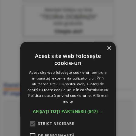
×
Acest site web folosește
cookie-uri
Acest site web folosește cookie-uri pentru a
îmbunătăți experiența utilizatorului. Prin
utilizarea site-ului nostru web, sunteți de
Ziarul BURSA
acord cu toate cookie-urile în conformitate cu
07 august
Politica noastră privind cookie-urile.
Află mai
multe
Click să citeşti ziarul
AFIȘAȚI TOȚI PARTENERII
(847) →
STRICT NECESARE
DE PERFORMANȚĂ