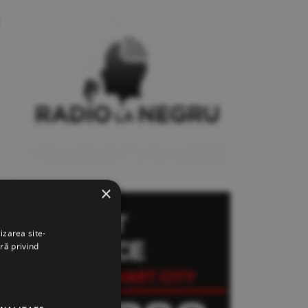
×
izarea site-
ră privind