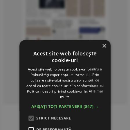
×
Acest site web folosește
cookie-uri
Acest site web folosește cookie-uri pentru a
îmbunătăți experiența utilizatorului. Prin
utilizarea site-ului nostru web, sunteți de
acord cu toate cookie-urile în conformitate cu
Politica noastră privind cookie-urile.
Află mai
Consultă arhiva ziarului
multe
AFIȘAȚI TOȚI PARTENERII
(847) →
STRICT NECESARE
DE PERFORMANȚĂ