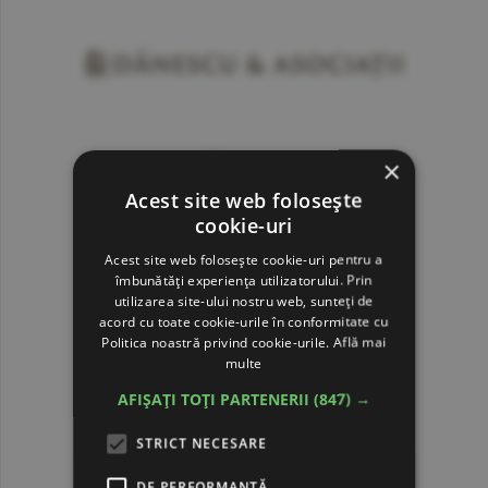
×
Acest site web folosește
cookie-uri
Acest site web folosește cookie-uri pentru a
îmbunătăți experiența utilizatorului. Prin
utilizarea site-ului nostru web, sunteți de
acord cu toate cookie-urile în conformitate cu
Politica noastră privind cookie-urile.
Află mai
multe
AFIȘAȚI TOȚI PARTENERII
(847) →
STRICT NECESARE
DE PERFORMANȚĂ