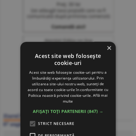
×
Acest site web folosește
cookie-uri
Acest site web folosește cookie-uri pentru a
îmbunătăți experiența utilizatorului. Prin
utilizarea site-ului nostru web, sunteți de
acord cu toate cookie-urile în conformitate cu
Politica noastră privind cookie-urile.
Află mai
multe
AFIȘAȚI TOȚI PARTENERII
(847) →
Ziarul BURSA
07 august
STRICT NECESARE
DE PERFORMANȚĂ