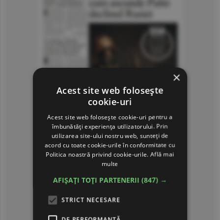
×
Acest site web folosește
cookie-uri
Acest site web folosește cookie-uri pentru a
îmbunătăți experiența utilizatorului. Prin
utilizarea site-ului nostru web, sunteți de
acord cu toate cookie-urile în conformitate cu
Politica noastră privind cookie-urile.
Află mai
multe
AFIȘAȚI TOȚI PARTENERII
(847) →
STRICT NECESARE
DE PERFORMANȚĂ