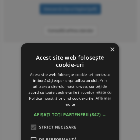
Consultă arhiva ziarului
×
Acest site web folosește
cookie-uri
Acest site web folosește cookie-uri pentru a
îmbunătăți experiența utilizatorului. Prin
utilizarea site-ului nostru web, sunteți de
acord cu toate cookie-urile în conformitate cu
Politica noastră privind cookie-urile.
Află mai
multe
AFIȘAȚI TOȚI PARTENERII
(847) →
STRICT NECESARE
DE PERFORMANȚĂ