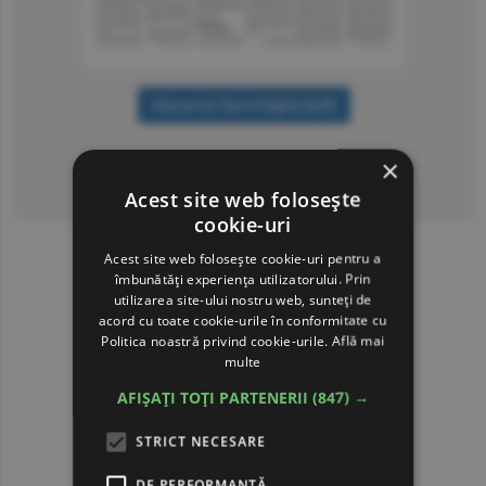
×
Consultă arhiva ziarului
Acest site web folosește
cookie-uri
Acest site web folosește cookie-uri pentru a
îmbunătăți experiența utilizatorului. Prin
utilizarea site-ului nostru web, sunteți de
acord cu toate cookie-urile în conformitate cu
Politica noastră privind cookie-urile.
Află mai
multe
AFIȘAȚI TOȚI PARTENERII
(847) →
STRICT NECESARE
DE PERFORMANȚĂ