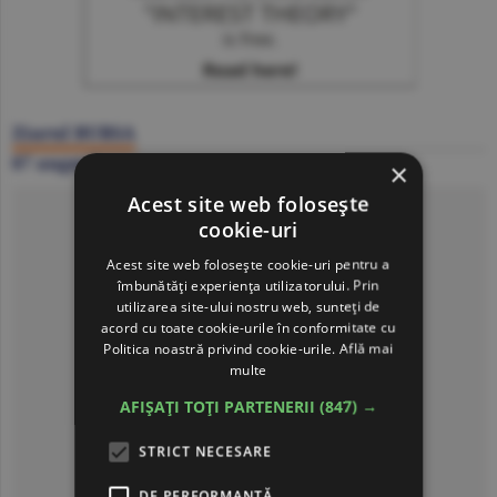
Ziarul BURSA
07 august
×
Acest site web folosește
Click să citeşti ziarul
cookie-uri
Acest site web folosește cookie-uri pentru a
îmbunătăți experiența utilizatorului. Prin
utilizarea site-ului nostru web, sunteți de
acord cu toate cookie-urile în conformitate cu
Politica noastră privind cookie-urile.
Află mai
multe
AFIȘAȚI TOȚI PARTENERII
(847) →
STRICT NECESARE
DE PERFORMANȚĂ