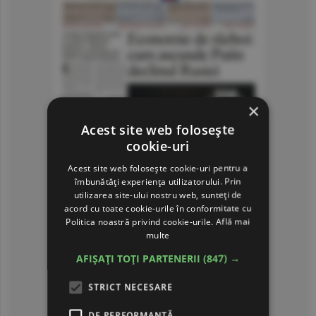
×
Acest site web folosește
cookie-uri
Acest site web folosește cookie-uri pentru a
îmbunătăți experiența utilizatorului. Prin
utilizarea site-ului nostru web, sunteți de
acord cu toate cookie-urile în conformitate cu
Politica noastră privind cookie-urile.
Află mai
multe
AFIȘAȚI TOȚI PARTENERII
(847) →
STRICT NECESARE
DE PERFORMANȚĂ