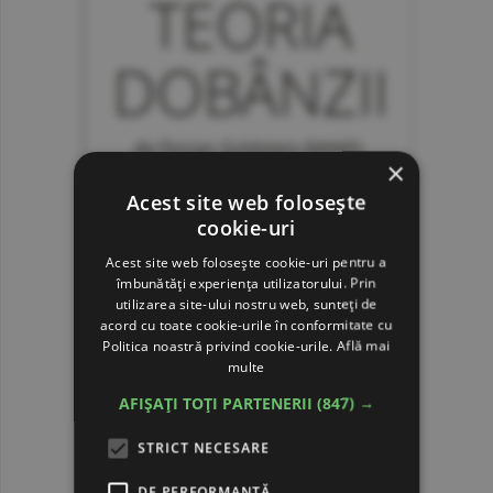
×
Acest site web folosește
cookie-uri
Acest site web folosește cookie-uri pentru a
îmbunătăți experiența utilizatorului. Prin
utilizarea site-ului nostru web, sunteți de
acord cu toate cookie-urile în conformitate cu
Politica noastră privind cookie-urile.
Află mai
multe
AFIȘAȚI TOȚI PARTENERII
(847) →
STRICT NECESARE
DE PERFORMANȚĂ