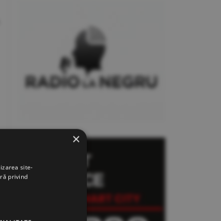
×
izarea site-
ră privind