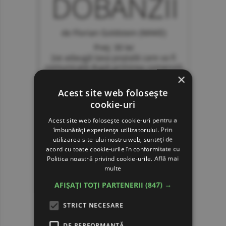
×
Acest site web folosește
cookie-uri
Acest site web folosește cookie-uri pentru a
îmbunătăți experiența utilizatorului. Prin
utilizarea site-ului nostru web, sunteți de
acord cu toate cookie-urile în conformitate cu
Politica noastră privind cookie-urile.
Află mai
multe
AFIȘAȚI TOȚI PARTENERII
(847) →
STRICT NECESARE
DE PERFORMANȚĂ