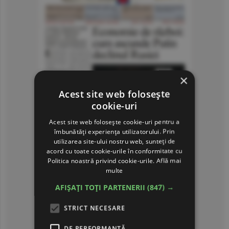
×
Acest site web folosește
cookie-uri
Acest site web folosește cookie-uri pentru a
îmbunătăți experiența utilizatorului. Prin
utilizarea site-ului nostru web, sunteți de
acord cu toate cookie-urile în conformitate cu
Politica noastră privind cookie-urile.
Află mai
multe
AFIȘAȚI TOȚI PARTENERII
(847) →
STRICT NECESARE
DE PERFORMANȚĂ