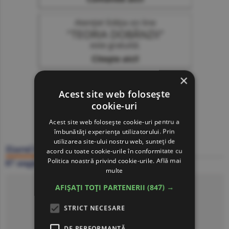
×
Acest site web folosește
cookie-uri
Acest site web folosește cookie-uri pentru a
îmbunătăți experiența utilizatorului. Prin
utilizarea site-ului nostru web, sunteți de
Ziarul BURSA
acord cu toate cookie-urile în conformitate cu
Politica noastră privind cookie-urile.
Află mai
07 august
multe
Click să citeşti ziarul
AFIȘAȚI TOȚI PARTENERII
(847) →
STRICT NECESARE
DE PERFORMANȚĂ