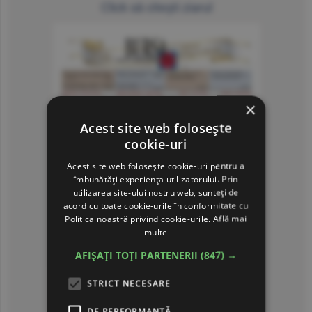
Click să citeşti ziarul
×
Acest site web folosește
cookie-uri
Acest site web folosește cookie-uri pentru a
îmbunătăți experiența utilizatorului. Prin
utilizarea site-ului nostru web, sunteți de
acord cu toate cookie-urile în conformitate cu
Politica noastră privind cookie-urile.
Află mai
multe
AFIȘAȚI TOȚI PARTENERII
(847) →
STRICT NECESARE
DE PERFORMANȚĂ