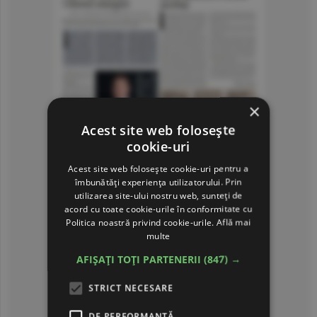
×
Acest site web folosește
cookie-uri
Acest site web folosește cookie-uri pentru a
îmbunătăți experiența utilizatorului. Prin
utilizarea site-ului nostru web, sunteți de
acord cu toate cookie-urile în conformitate cu
Politica noastră privind cookie-urile.
Află mai
multe
AFIȘAȚI TOȚI PARTENERII
(847) →
STRICT NECESARE
DE PERFORMANȚĂ