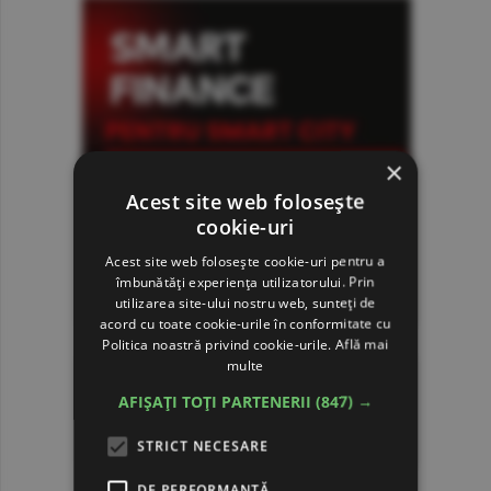
×
Acest site web folosește
cookie-uri
Acest site web folosește cookie-uri pentru a
îmbunătăți experiența utilizatorului. Prin
utilizarea site-ului nostru web, sunteți de
acord cu toate cookie-urile în conformitate cu
Politica noastră privind cookie-urile.
Află mai
multe
AFIȘAȚI TOȚI PARTENERII
(847) →
STRICT NECESARE
DE PERFORMANȚĂ