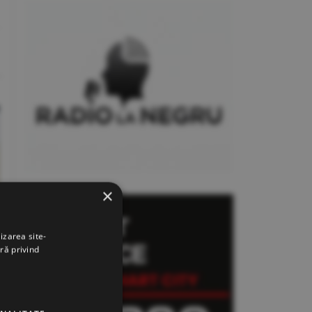
×
izarea site-
ră privind