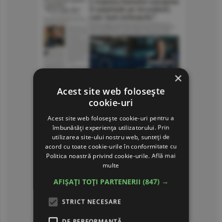
×
Acest site web folosește
cookie-uri
Acest site web folosește cookie-uri pentru a
îmbunătăți experiența utilizatorului. Prin
utilizarea site-ului nostru web, sunteți de
acord cu toate cookie-urile în conformitate cu
Politica noastră privind cookie-urile.
Află mai
multe
AFIȘAȚI TOȚI PARTENERII
(847) →
STRICT NECESARE
DE PERFORMANȚĂ