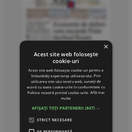
×
Acest site web folosește
cookie-uri
Acest site web folosește cookie-uri pentru a
îmbunătăți experiența utilizatorului. Prin
utilizarea site-ului nostru web, sunteți de
acord cu toate cookie-urile în conformitate cu
Politica noastră privind cookie-urile.
Află mai
multe
AFIȘAȚI TOȚI PARTENERII
(847) →
STRICT NECESARE
DE PERFORMANȚĂ