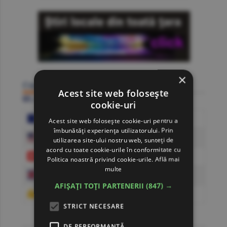
×
Curs valutar BNR
Acest site web folosește
05 Aug. 2026
cookie-uri
Euro
5.2489
Acest site web folosește cookie-uri pentru a
îmbunătăți experiența utilizatorului. Prin
Dolar SUA
4.5480
utilizarea site-ului nostru web, sunteți de
acord cu toate cookie-urile în conformitate cu
Franc elveţian
5.6210
Politica noastră privind cookie-urile.
Află mai
multe
Liră sterlină
6.1244
AFIȘAȚI TOȚI PARTENERII
(847) →
Gram de aur
607.9521
STRICT NECESARE
convertor valutar
DE PERFORMANȚĂ